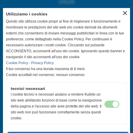
UTILITÀ
close
Home
Utilizziamo i cookies
Privacy Policy
Questo sito utilizza cookie propri al fine di migliorare il funzionamento e
monitorare le prestazioni del sito web e/o cookie derivati da strumenti
Cookies Policy
esterni che consentono di inviare messaggi pubblicitari in linea con le tue
Mappa del sito web
preferenze, come dettagliato nella Cookie Policy. Per continuare è
necessario autorizzare i nostri cookie. Cliccando sul pulsante
ACCONSENTO, acconsenti all'uso dei cookie. Ignorando questo banner e
navigando il sito acconsenti all'uso dei cookie.
SEGUICI SUL WEB
Cookie Policy
-
Privacy Policy
Il tuo consenso ha una durata massima di 6 mesi.
Cookie accettati nel consenso: nessun consenso
FACEBOOK
tecnici necessari
INSTAGRAM
I cookie tecnici e necessari aiutano a rendere fruibile un
sito web abilitando funzioni di base come la navigazione
della pagina e l'accesso alle aree protette del sito web. Il
sito web non può funzionare correttamente senza questi
cookie.