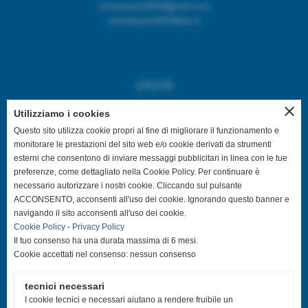
montesport2003@gmail.com
montesport2003@pec.it
UTILITÀ
close
Home
Utilizziamo i cookies
Privacy Policy
Questo sito utilizza cookie propri al fine di migliorare il funzionamento e
monitorare le prestazioni del sito web e/o cookie derivati da strumenti
Cookies Policy
esterni che consentono di inviare messaggi pubblicitari in linea con le tue
Mappa del sito web
preferenze, come dettagliato nella Cookie Policy. Per continuare è
necessario autorizzare i nostri cookie. Cliccando sul pulsante
ACCONSENTO, acconsenti all'uso dei cookie. Ignorando questo banner e
navigando il sito acconsenti all'uso dei cookie.
SEGUICI SUL WEB
Cookie Policy
-
Privacy Policy
Il tuo consenso ha una durata massima di 6 mesi.
Cookie accettati nel consenso: nessun consenso
FACEBOOK
tecnici necessari
INSTAGRAM
I cookie tecnici e necessari aiutano a rendere fruibile un