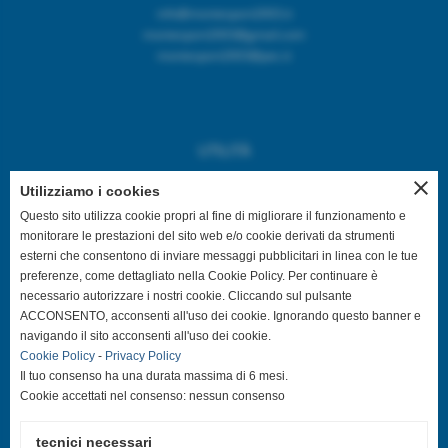
info@montesport2003.it
montesport2003@gmail.com
montesport2003@pec.it
UTILITÀ
close
Home
Utilizziamo i cookies
Privacy Policy
Questo sito utilizza cookie propri al fine di migliorare il funzionamento e
monitorare le prestazioni del sito web e/o cookie derivati da strumenti
Cookies Policy
esterni che consentono di inviare messaggi pubblicitari in linea con le tue
Mappa del sito web
preferenze, come dettagliato nella Cookie Policy. Per continuare è
necessario autorizzare i nostri cookie. Cliccando sul pulsante
ACCONSENTO, acconsenti all'uso dei cookie. Ignorando questo banner e
navigando il sito acconsenti all'uso dei cookie.
SEGUICI SUL WEB
Cookie Policy
-
Privacy Policy
Il tuo consenso ha una durata massima di 6 mesi.
Cookie accettati nel consenso: nessun consenso
FACEBOOK
tecnici necessari