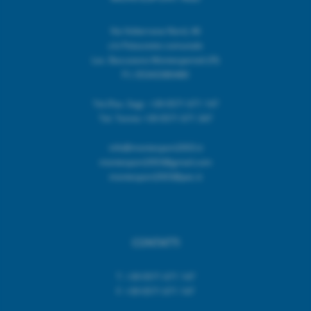
Via Volterrana Nord, 46
c/o Palazzetto comunale
Loc. Baccaiano Montespertoli (FI)
P.I. 05343380480
Tel./Fax. Segr. +39 0571 671 147
Tel. Tennis +39 0571 671 347
info@montesport2003.it
montesport2003@gmail.com
montesport2003@pec.it
CONTATTI
T. +39 0571 671 147
F. +39 0571 671 147