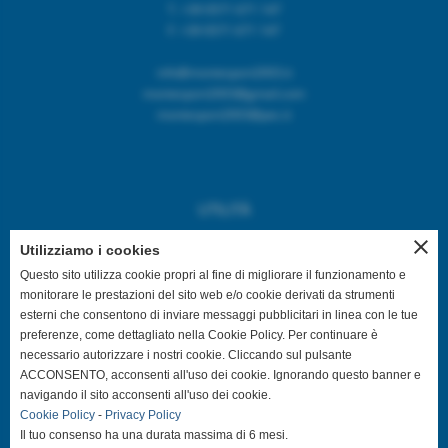
T. +39 0571 671 147
F. +39 0571 671 147
info@montesport2003.it
montesport2003@gmail.com
montesport2003@pec.it
UTILITÀ
close
Home
Utilizziamo i cookies
Privacy Policy
Questo sito utilizza cookie propri al fine di migliorare il funzionamento e
monitorare le prestazioni del sito web e/o cookie derivati da strumenti
Cookies Policy
esterni che consentono di inviare messaggi pubblicitari in linea con le tue
Mappa del sito web
preferenze, come dettagliato nella Cookie Policy. Per continuare è
necessario autorizzare i nostri cookie. Cliccando sul pulsante
ACCONSENTO, acconsenti all'uso dei cookie. Ignorando questo banner e
navigando il sito acconsenti all'uso dei cookie.
SEGUICI SUL WEB
Cookie Policy
-
Privacy Policy
Il tuo consenso ha una durata massima di 6 mesi.