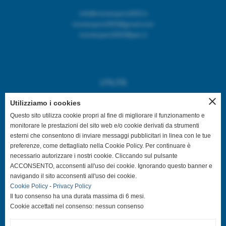
info@montesport2003.it
montesport2003@gmail.com
montesport2003@pec.it
UTILITÀ
close
Home
Utilizziamo i cookies
Privacy Policy
Questo sito utilizza cookie propri al fine di migliorare il funzionamento e
monitorare le prestazioni del sito web e/o cookie derivati da strumenti
Cookies Policy
esterni che consentono di inviare messaggi pubblicitari in linea con le tue
Mappa del sito web
preferenze, come dettagliato nella Cookie Policy. Per continuare è
necessario autorizzare i nostri cookie. Cliccando sul pulsante
ACCONSENTO, acconsenti all'uso dei cookie. Ignorando questo banner e
navigando il sito acconsenti all'uso dei cookie.
SEGUICI SUL WEB
Cookie Policy
-
Privacy Policy
Il tuo consenso ha una durata massima di 6 mesi.
Cookie accettati nel consenso: nessun consenso
FACEBOOK